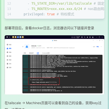
12
-
TS_STATE_DIR=/var/lib/tailscale
# 固定
13
-
TS_ROUTES=xxx.xxx.xxx.0/24
# nas路由网段
14
privileged:
true
# 特权模式
部署项目后，查看docker日志，浏览器访问以下链接并登录
在tailscale -> Machines页面可以查看到自己的设备，禁用key过