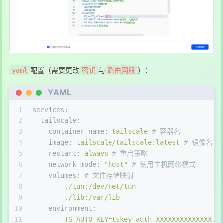
配置（需要更改
与
）：
yaml
密钥
路由网段
YAML
1
services:
2
tailscale:
3
container_name:
tailscale
# 容器名
4
image:
tailscale/tailscale:latest
# 镜像名
5
restart:
always
# 重启策略
6
network_mode:
"host"
# 使用主机网络模式
7
volumes:
# 文件存储映射
8
-
./tun:/dev/net/tun
9
-
./lib:/var/lib
10
environment:
11
-
TS_AUTO_KEY=tskey-auth-XXXXXXXXXXXXXX-X