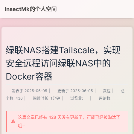
InsectMk的个人空间
绿联NAS搭建Tailscale，实现
安全远程访问绿联NAS中的
Docker容器
发表于
2025-06-05
|
更新于
2025-06-05
|
教程
|
总
字数:
436
|
阅读时长:
1分钟
|
浏览量:
|
评论数:
这篇文章已经有 428 天没有更新了，可能已经被淘汰了
哦~