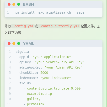
BASH
1
npm install hexo-algoliasearch --save
修改
或
配置文件，加
_config.yml
_config.butterfly.yml
入以下内容：
YAML
1
algolia:
2
appId:
"your applicationID"
3
apiKey:
"your Search-Only API Key"
4
adminApiKey:
"your Admin API Key"
5
chunkSize:
5000
6
indexName:
"your indexName"
7
fields:
8
-
content:strip:truncate,0,500
9
-
excerpt:strip
10
-
gallery
11
-
permalink