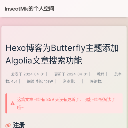
InsectMk的个人空间
Hexo博客为Butterfly主题添加
Algolia文章搜索功能
发表于
2024-04-01
|
更新于
2024-04-01
|
教程
|
总字
数:
451
|
阅读时长:
1分钟
|
浏览量:
|
评论数:
这篇文章已经有 859 天没有更新了，可能已经被淘汰了
哦~
注册