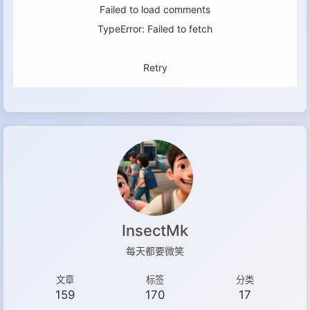
Failed to load comments
TypeError: Failed to fetch
Retry
InsectMk
每天都要微笑
文章
标签
分类
159
170
17