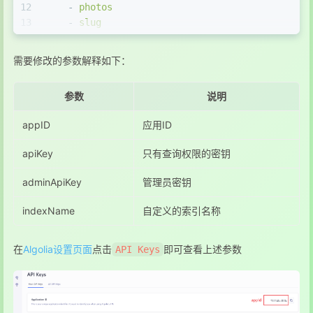
12
-
photos
13
-
slug
14
-
tags
15
-
title
需要修改的参数解释如下：
参数
说明
appID
应用ID
apiKey
只有查询权限的密钥
adminApiKey
管理员密钥
indexName
自定义的索引名称
在
Algolia设置页面
点击
即可查看上述参数
API Keys