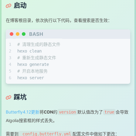
启动
在博客根目录，依次执行以下代码，查看搜索是否生效：
BASH
1
# 清理生成的静态文件
2
hexo clean
3
# 重新生成静态文件
4
hexo generate
5
# 开启本地服务
6
hexo server
踩坑
Butterfly4.12更新
将
CDN
的
默认值改为了
会导致
version
true
Algolia搜索框的样式丢失。
需要到
配置文件中做如下更改：
_config.butterfly.yml