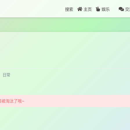
搜索
主页
娱乐
交
日常
经被淘汰了哦~