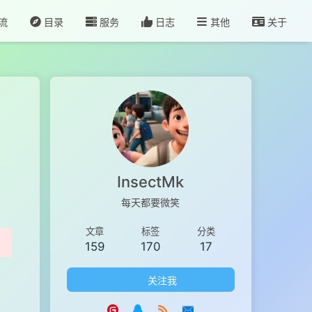
流
目录
服务
日志
其他
关于
InsectMk
每天都要微笑
文章
标签
分类
159
170
17
关注我