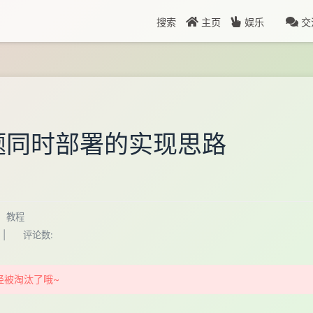
搜索
主页
娱乐
交
主题同时部署的实现思路
）
教程
|
评论数:
经被淘汰了哦~