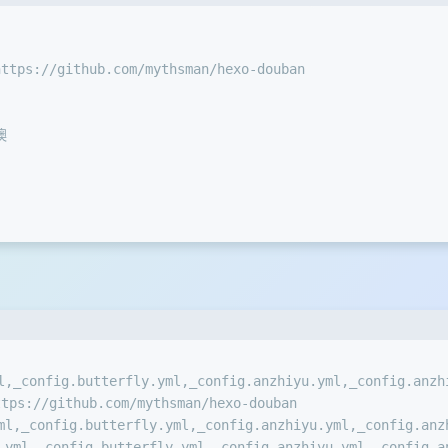
/github.com/mythsman/hexo-douban
噢
l,_config.butterfly.yml,_config.anzhiyu.yml,_config.anzh
github.com/mythsman/hexo-douban
ml,_config.butterfly.yml,_config.anzhiyu.yml,_config.anz
.yml,_config.butterfly.yml,_config.anzhiyu.yml,_config.a