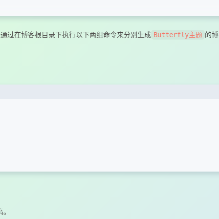
以通过在博客根目录下执行以下两组命令来分别生成
的博
Butterfly主题
command-deployment
mk/hexo-blog-anzhiyu.git
tmk/hexo-blog-anzhiyu.git
高。