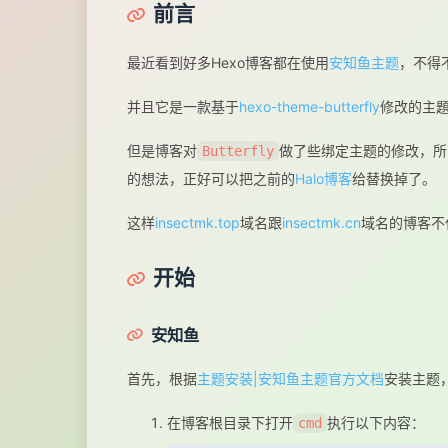
前言
最近看到好多Hexo博客都在使用
安知鱼主题
，不得
并且它是一款基于
hexo-theme-butterfly
修改的主
但是博客对
做了些绑定主题的修改，所
Butterfly
的想法，正好可以把之前的
Halo博客
给替换掉了。
这样
insectmk.top
域名跟
insectmk.cn
域名的博客不
开始
安知鱼
首先，根据
主题安装|安知鱼主题官方文档
安装主题
在博客根目录下打开
执行以下内容：
cmd