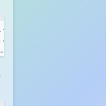
uild.yml
u.build.yml
build.yml
鱼