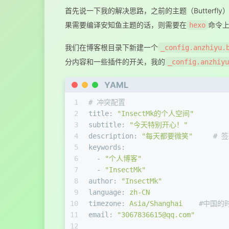
首先说一下我的解决思路，之前的主题（Butterf
果需要编译安知鱼主题的话，则需要在
命令
hexo
我们在博客根目录下新建一个
_config.anzhiyu.
分内容和一些插件的开关，我的
_config.anzhiyu
YAML
1
# 冲突配置
2
title:
"InsectMk的个人空间"
3
subtitle:
"今天特别开心！"
4
description:
"每天都要微笑"
# 
5
keywords:
6
-
"个人博客"
7
-
"InsectMk"
8
author:
"InsectMk"
9
language:
zh-CN
10
timezone:
Asia/Shanghai
#中国的
11
email:
"3067836615@qq.com"
12