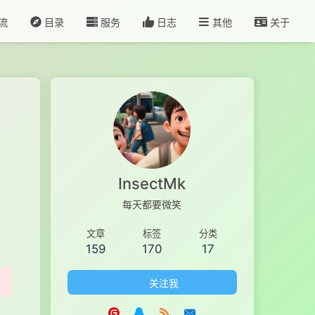
流
目录
服务
日志
其他
关于
InsectMk
每天都要微笑
文章
标签
分类
159
170
17
关注我