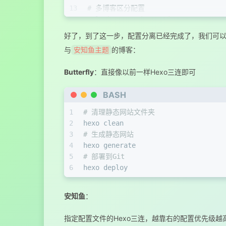
13
# 多博客区分配置
14
url:
https://insectmk.top
15
public_dir:
public_anzhiyu
好了，到了这一步，配置分离已经完成了，我们可
16
theme:
anzhiyu
与
的博客：
安知鱼主题
17
18
# Deployment
Butterfly
：直接像以前一样Hexo三连即可
19
## Docs: https://hexo.io/docs/one-
20
# 发布
BASH
21
deploy:
22
# Gitee上传
1
# 清理静态网站文件夹
23
-
type:
git
2
hexo clean 
24
repo:
https://gitee.com/insect
3
# 生成静态网站
25
branch:
master
4
hexo generate
26
message:
# 'blog update'
5
# 部署到Git
27
# Github上传
6
hexo deploy
28
-
type:
git
29
repo:
https://github.com/insec
安知鱼
：
30
branch:
master
31
message:
# 'blog update'
指定配置文件的Hexo三连，越靠右的配置优先级越
32