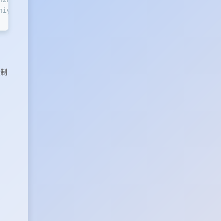
hiyu.build.yml
复制