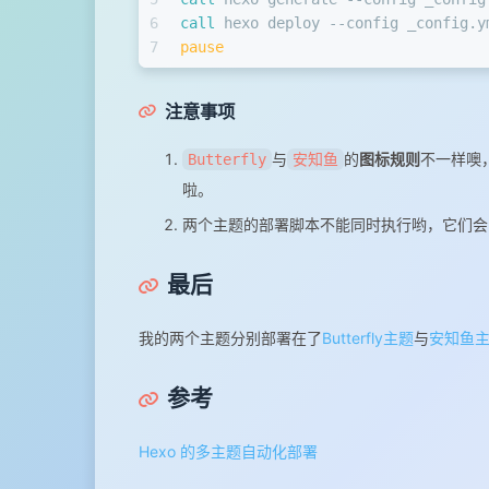
6
call
 hexo deploy --config _config.y
7
pause
注意事项
与
的
图标规则
不一样噢
Butterfly
安知鱼
啦。
两个主题的部署脚本不能同时执行哟，它们会
最后
我的两个主题分别部署在了
Butterfly主题
与
安知鱼
参考
Hexo 的多主题自动化部署