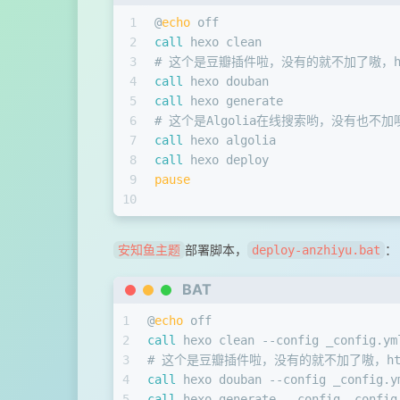
1
@
echo
 off
2
call
 hexo clean 
3
# 这个是豆瓣插件啦，没有的就不加了嗷，https:/
4
call
 hexo douban
5
call
 hexo generate
6
# 这个是Algolia在线搜索哟，没有也不加
7
call
 hexo algolia
8
call
 hexo deploy
9
pause
10
部署脚本，
：
安知鱼主题
deploy-anzhiyu.bat
BAT
1
@
echo
 off
2
call
 hexo clean --config _config.ym
3
# 这个是豆瓣插件啦，没有的就不加了嗷，https://
4
call
 hexo douban --config _config.y
5
call
 hexo generate --config _config