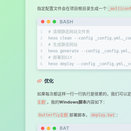
33
# 部分插件的关闭
指定配置文件会在项目根目录生成一个
_multicon
34
## 首页轮播图
35
swiper:
BASH
36
enable:
false
# 开关
37
1
# 清理静态网站文件夹
2
hexo clean --config _config.yml,_co
3
# 生成静态网站
4
hexo generate --config _config.yml,
5
# 部署到Git
6
hexo deploy --config _config.yml,_c
优化
如果每次都这样一行一行执行是很累的，我们可以
，我的
Windows脚本
内容如下：
主题
部署脚本，
：
Butterfly主题
deploy.bat
BAT