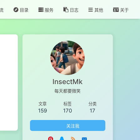
流
目录
服务
日志
其他
关于
InsectMk
每天都要微笑
文章
标签
分类
159
170
17
关注我