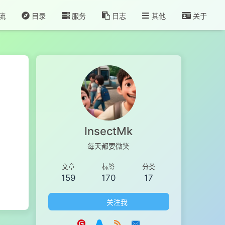
流
目录
服务
日志
其他
关于
InsectMk
每天都要微笑
文章
标签
分类
159
170
17
关注我