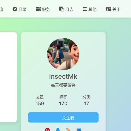
流
目录
服务
日志
其他
关于
InsectMk
每天都要微笑
文章
标签
分类
159
170
17
关注我