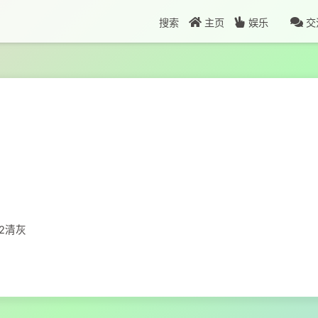
搜索
主页
娱乐
交
22清灰